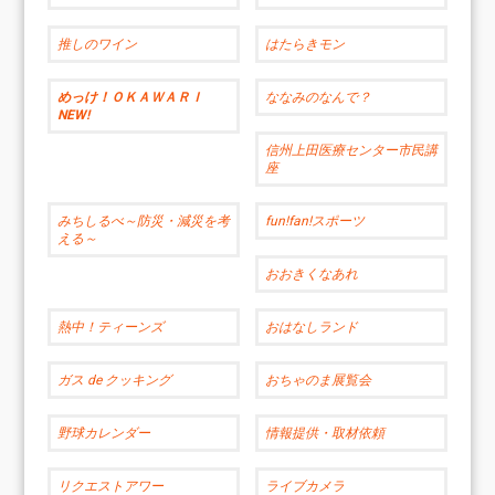
推しのワイン
はたらきモン
めっけ！ＯＫＡＷＡＲＩ
ななみのなんで？
NEW!
信州上田医療センター市民講
座
みちしるべ～防災・減災を考
fun!fan!スポーツ
える～
おおきくなあれ
熱中！ティーンズ
おはなしランド
ガス de クッキング
おちゃのま展覧会
野球カレンダー
情報提供・取材依頼
リクエストアワー
ライブカメラ