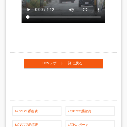
UCVレポート一覧に戻る
UCV121番組表
UCV122番組表
UCV112番組表
UCVレポート