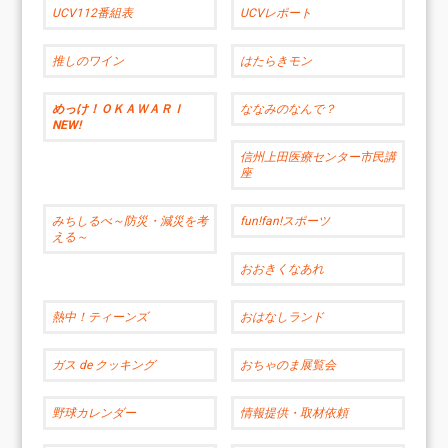
UCV112番組表
UCVレポート
推しのワイン
はたらきモン
めっけ！ＯＫＡＷＡＲＩ
ななみのなんで？
NEW!
信州上田医療センター市民講
座
みちしるべ～防災・減災を考
fun!fan!スポーツ
える～
おおきくなあれ
熱中！ティーンズ
おはなしランド
ガス de クッキング
おちゃのま展覧会
野球カレンダー
情報提供・取材依頼