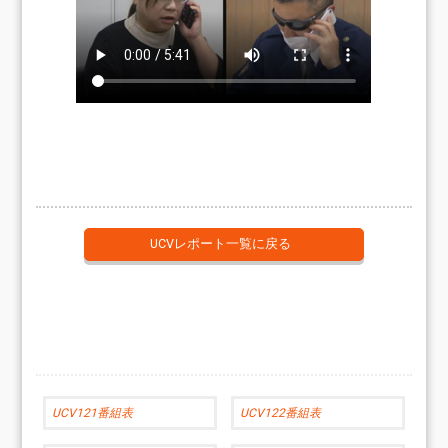
UCVレポート一覧に戻る
UCV121番組表
UCV122番組表