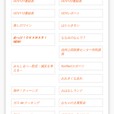
UCV121番組表
UCV122番組表
UCV112番組表
UCVレポート
推しのワイン
はたらきモン
めっけ！ＯＫＡＷＡＲＩ
ななみのなんで？
NEW!
信州上田医療センター市民講
座
みちしるべ～防災・減災を考
fun!fan!スポーツ
える～
おおきくなあれ
熱中！ティーンズ
おはなしランド
ガス de クッキング
おちゃのま展覧会