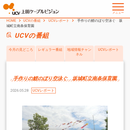
メニュー
HOME
UCVの番組
UCVレポート
手作りの鯉のぼり空泳ぐ 坂
城町立南条保育園
UCVの番組
今月の見どころ
レギュラー番組
地域情報チャン
UCVレポート
ネル
手作りの鯉のぼり空泳ぐ 坂城町立南条保育園
2026.05.28
UCVレポート