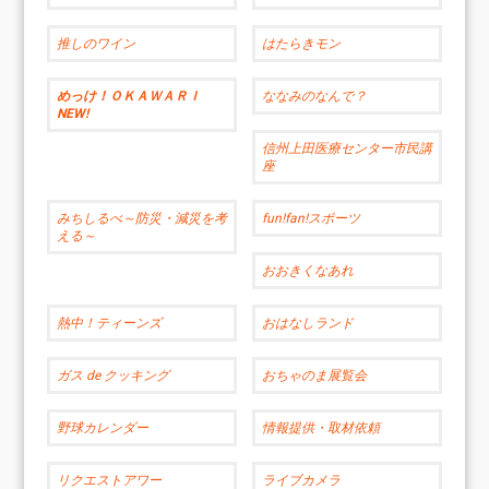
推しのワイン
はたらきモン
めっけ！ＯＫＡＷＡＲＩ
ななみのなんで？
NEW!
信州上田医療センター市民講
座
みちしるべ～防災・減災を考
fun!fan!スポーツ
える～
おおきくなあれ
熱中！ティーンズ
おはなしランド
ガス de クッキング
おちゃのま展覧会
野球カレンダー
情報提供・取材依頼
リクエストアワー
ライブカメラ