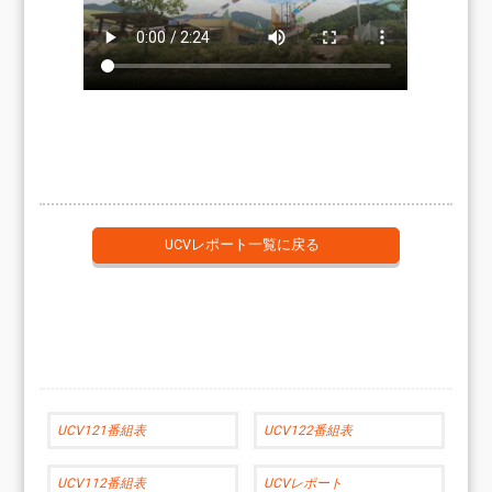
UCVレポート一覧に戻る
UCV121番組表
UCV122番組表
UCV112番組表
UCVレポート