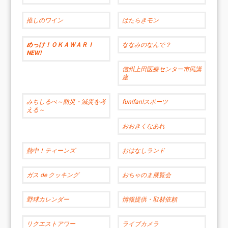
推しのワイン
はたらきモン
めっけ！ＯＫＡＷＡＲＩ
ななみのなんで？
NEW!
信州上田医療センター市民講
座
みちしるべ～防災・減災を考
fun!fan!スポーツ
える～
おおきくなあれ
熱中！ティーンズ
おはなしランド
ガス de クッキング
おちゃのま展覧会
野球カレンダー
情報提供・取材依頼
リクエストアワー
ライブカメラ