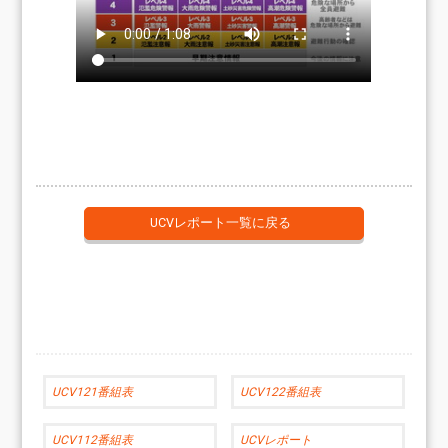
UCVレポート一覧に戻る
UCV121番組表
UCV122番組表
UCV112番組表
UCVレポート