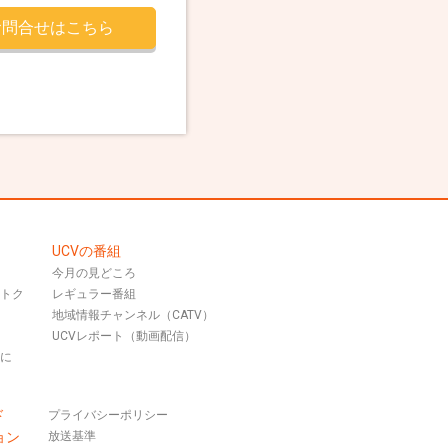
お問合せはこちら
UCVの番組
今月の見どころ
おトク
レギュラー番組
地域情報チャンネル（CATV）
UCVレポート（動画配信）
話に
ド
プライバシーポリシー
ョン
放送基準