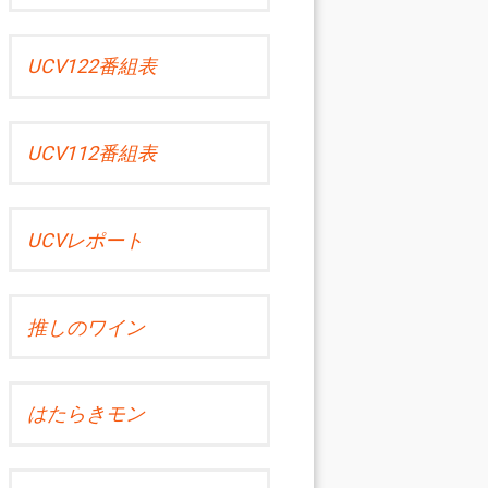
UCV122番組表
UCV112番組表
UCVレポート
推しのワイン
はたらきモン