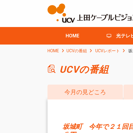
HOME
光テレ
HOME
UCVの番組
UCVレポート
坂
UCVの番組
今月の見どころ
坂城町 今年で２１回