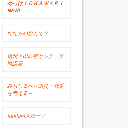
めっけ！ＯＫＡＷＡＲＩ
NEW!
ななみのなんで？
信州上田医療センター市
民講座
みちしるべ～防災・減災
を考える～
fun!fan!スポーツ