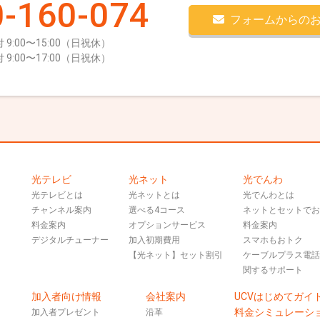
-160-074
フォームからの
 9:00〜15:00（日祝休）
 9:00〜17:00（日祝休）
光テレビ
光ネット
光でんわ
光テレビとは
光ネットとは
光でんわとは
チャンネル案内
選べる4コース
ネットとセットで
料金案内
オプションサービス
料金案内
デジタルチューナー
加入初期費用
スマホもおトク
【光ネット】セット割引
ケーブルプラス電
関するサポート
加入者向け情報
会社案内
UCVはじめてガイ
料金シミュレーシ
加入者プレゼント
沿革