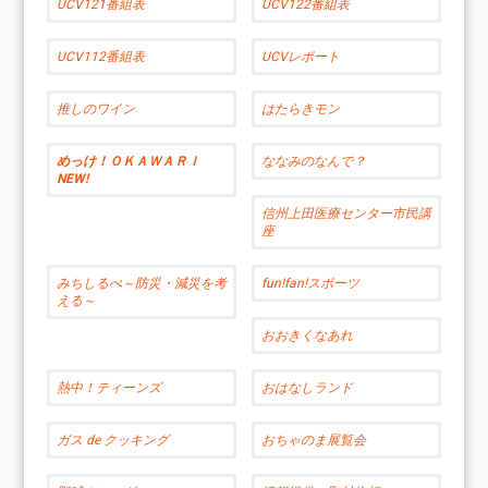
UCV121番組表
UCV122番組表
UCV112番組表
UCVレポート
推しのワイン
はたらきモン
めっけ！ＯＫＡＷＡＲＩ
ななみのなんで？
NEW!
信州上田医療センター市民講
座
みちしるべ～防災・減災を考
fun!fan!スポーツ
える～
おおきくなあれ
熱中！ティーンズ
おはなしランド
ガス de クッキング
おちゃのま展覧会