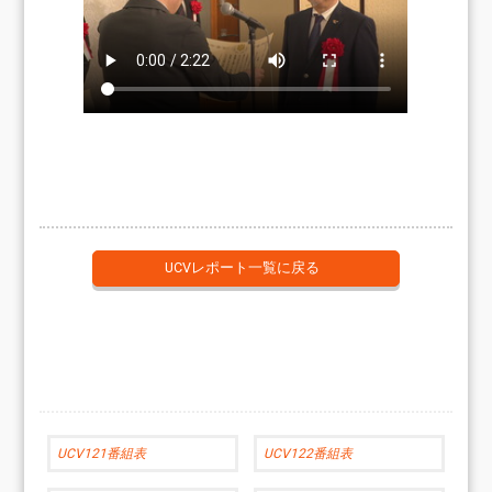
UCVレポート一覧に戻る
UCV121番組表
UCV122番組表