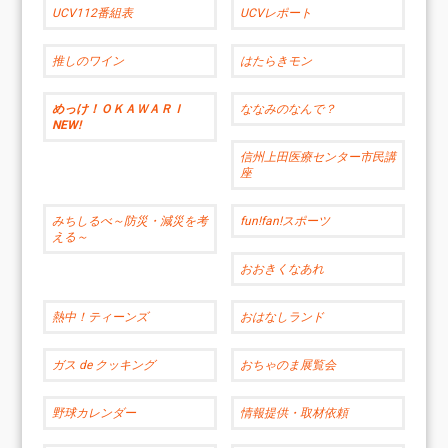
UCV112番組表
UCVレポート
推しのワイン
はたらきモン
めっけ！ＯＫＡＷＡＲＩ
ななみのなんで？
NEW!
信州上田医療センター市民講
座
みちしるべ～防災・減災を考
fun!fan!スポーツ
える～
おおきくなあれ
熱中！ティーンズ
おはなしランド
ガス de クッキング
おちゃのま展覧会
野球カレンダー
情報提供・取材依頼