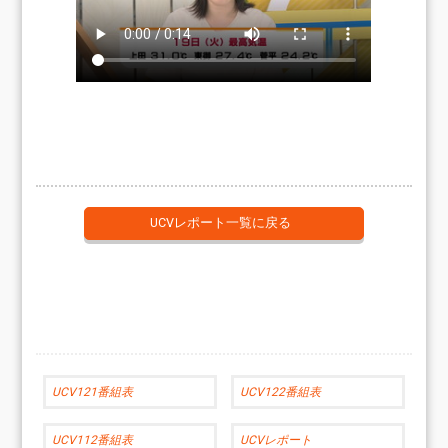
UCVレポート一覧に戻る
UCV121番組表
UCV122番組表
UCV112番組表
UCVレポート