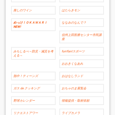
推しのワイン
はたらきモン
めっけ！ＯＫＡＷＡＲＩ
ななみのなんで？
NEW!
信州上田医療センター市民講
座
みちしるべ～防災・減災を考
fun!fan!スポーツ
える～
おおきくなあれ
熱中！ティーンズ
おはなしランド
ガス de クッキング
おちゃのま展覧会
野球カレンダー
情報提供・取材依頼
リクエストアワー
ライブカメラ