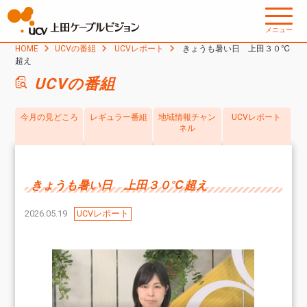
メニュー
HOME
UCVの番組
UCVレポート
きょうも暑い日 上田３０℃
超え
UCVの番組
今月の見どころ
レギュラー番組
地域情報チャン
UCVレポート
ネル
きょうも暑い日 上田３０℃超え
2026.05.19
UCVレポート