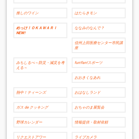
推しのワイン
はたらきモン
めっけ！ＯＫＡＷＡＲＩ
ななみのなんで？
NEW!
信州上田医療センター市民講
座
みちしるべ～防災・減災を考
fun!fan!スポーツ
える～
おおきくなあれ
熱中！ティーンズ
おはなしランド
ガス de クッキング
おちゃのま展覧会
野球カレンダー
情報提供・取材依頼
リクエストアワー
ライブカメラ