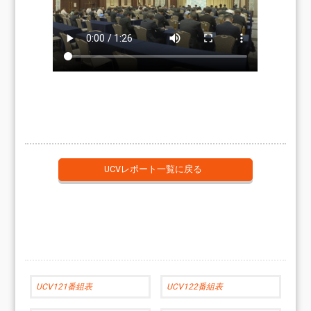
UCVレポート一覧に戻る
UCV121番組表
UCV122番組表