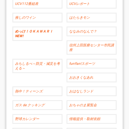
UCV112番組表
UCVレポート
推しのワイン
はたらきモン
めっけ！ＯＫＡＷＡＲＩ
ななみのなんで？
NEW!
信州上田医療センター市民講
座
みちしるべ～防災・減災を考
fun!fan!スポーツ
える～
おおきくなあれ
熱中！ティーンズ
おはなしランド
ガス de クッキング
おちゃのま展覧会
野球カレンダー
情報提供・取材依頼