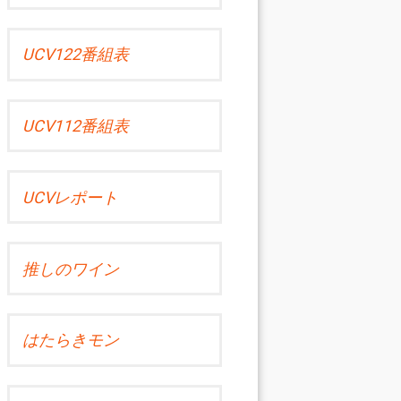
UCV122番組表
UCV112番組表
UCVレポート
推しのワイン
はたらきモン