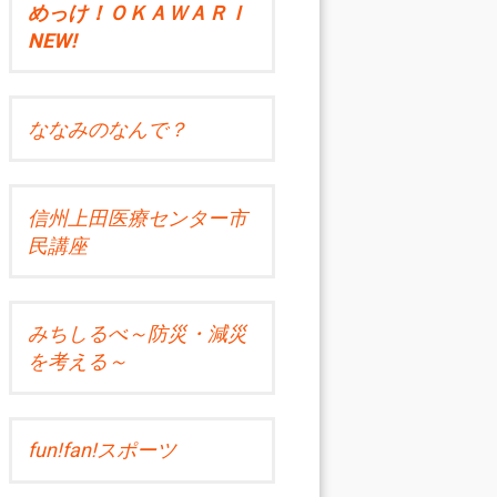
めっけ！ＯＫＡＷＡＲＩ
NEW!
ななみのなんで？
信州上田医療センター市
民講座
みちしるべ～防災・減災
を考える～
fun!fan!スポーツ