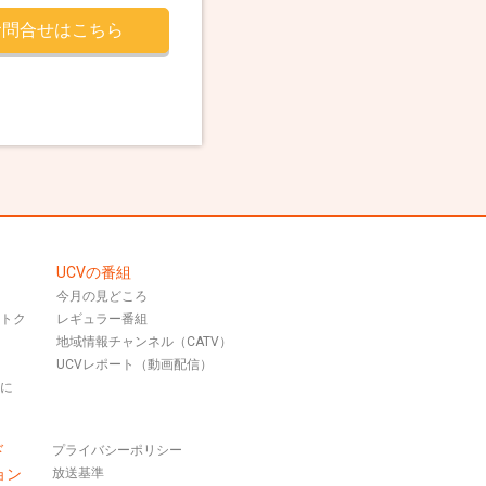
お問合せはこちら
UCVの番組
今月の見どころ
おトク
レギュラー番組
地域情報チャンネル（CATV）
UCVレポート（動画配信）
話に
ド
プライバシーポリシー
ョン
放送基準