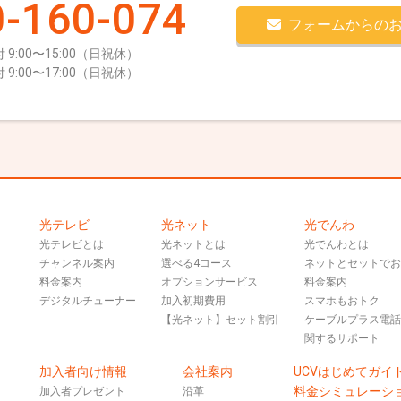
-160-074
フォームからの
 9:00〜15:00（日祝休）
 9:00〜17:00（日祝休）
光テレビ
光ネット
光でんわ
光テレビとは
光ネットとは
光でんわとは
チャンネル案内
選べる4コース
ネットとセットで
料金案内
オプションサービス
料金案内
デジタルチューナー
加入初期費用
スマホもおトク
【光ネット】セット割引
ケーブルプラス電
関するサポート
加入者向け情報
会社案内
UCVはじめてガイ
料金シミュレーシ
加入者プレゼント
沿革