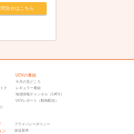
お問合せはこちら
UCVの番組
今月の見どころ
おトク
レギュラー番組
地域情報チャンネル（CATV）
UCVレポート（動画配信）
話に
ド
プライバシーポリシー
ョン
放送基準