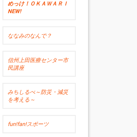
めっけ！ＯＫＡＷＡＲＩ
NEW!
ななみのなんで？
信州上田医療センター市
民講座
みちしるべ～防災・減災
を考える～
fun!fan!スポーツ