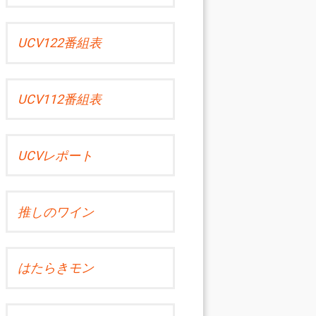
UCV122番組表
UCV112番組表
UCVレポート
推しのワイン
はたらきモン