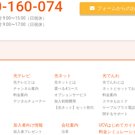
-160-074
フォームからの
 9:00〜15:00（日祝休）
 9:00〜17:00（日祝休）
光テレビ
光ネット
光でんわ
光テレビとは
光ネットとは
光でんわとは
チャンネル案内
選べる4コース
ネットとセットで
料金案内
オプションサービス
料金案内
デジタルチューナー
加入初期費用
スマホもおトク
【光ネット】セット割引
ケーブルプラス電
関するサポート
加入者向け情報
会社案内
UCVはじめてガイ
料金シミュレーシ
加入者プレゼント
沿革