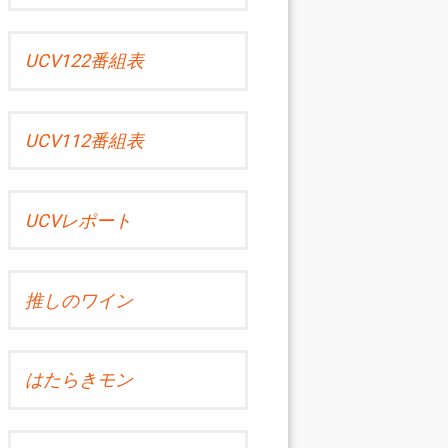
UCV122番組表
UCV112番組表
UCVレポート
推しのワイン
はたらきモン