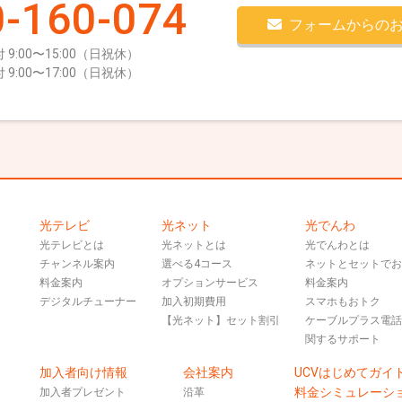
-160-074
フォームからの
 9:00〜15:00（日祝休）
 9:00〜17:00（日祝休）
光テレビ
光ネット
光でんわ
光テレビとは
光ネットとは
光でんわとは
チャンネル案内
選べる4コース
ネットとセットで
料金案内
オプションサービス
料金案内
デジタルチューナー
加入初期費用
スマホもおトク
【光ネット】セット割引
ケーブルプラス電
関するサポート
加入者向け情報
会社案内
UCVはじめてガイ
料金シミュレーシ
加入者プレゼント
沿革