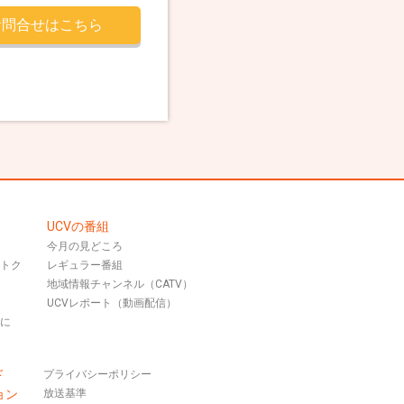
お問合せはこちら
UCVの番組
今月の見どころ
おトク
レギュラー番組
地域情報チャンネル（CATV）
UCVレポート（動画配信）
話に
ド
プライバシーポリシー
ョン
放送基準