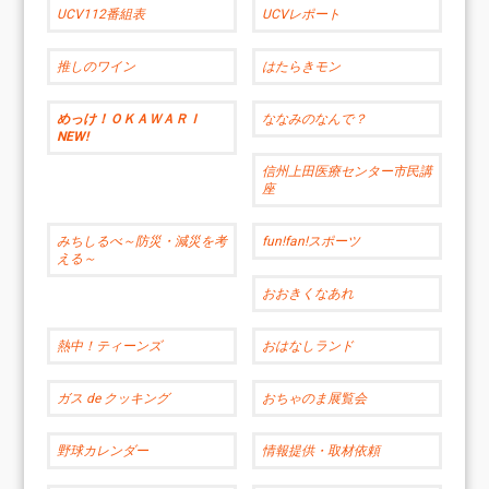
UCV112番組表
UCVレポート
推しのワイン
はたらきモン
めっけ！ＯＫＡＷＡＲＩ
ななみのなんで？
NEW!
信州上田医療センター市民講
座
みちしるべ～防災・減災を考
fun!fan!スポーツ
える～
おおきくなあれ
熱中！ティーンズ
おはなしランド
ガス de クッキング
おちゃのま展覧会
野球カレンダー
情報提供・取材依頼