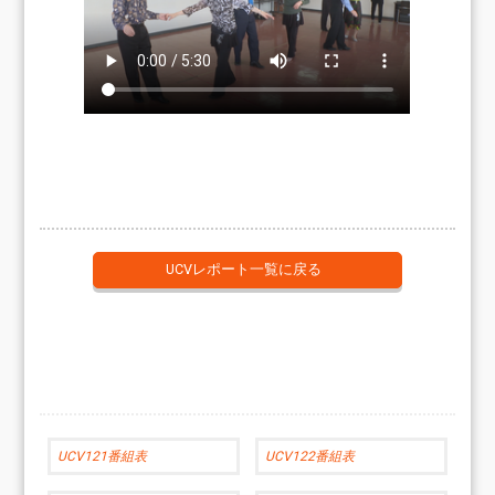
UCVレポート一覧に戻る
UCV121番組表
UCV122番組表