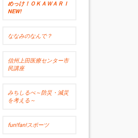
めっけ！ＯＫＡＷＡＲＩ
NEW!
ななみのなんで？
信州上田医療センター市
民講座
みちしるべ～防災・減災
を考える～
fun!fan!スポーツ