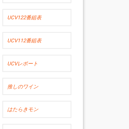
UCV122番組表
UCV112番組表
UCVレポート
推しのワイン
はたらきモン