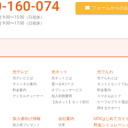
-160-074
フォームからの
 9:00〜15:00（日祝休）
 9:00〜17:00（日祝休）
光テレビ
光ネット
光でんわ
光テレビとは
光ネットとは
光でんわとは
チャンネル案内
選べる4コース
ネットとセットで
料金案内
オプションサービス
料金案内
デジタルチューナー
加入初期費用
スマホもおトク
【光ネット】セット割引
ケーブルプラス電
関するサポート
加入者向け情報
会社案内
UCVはじめてガイ
料金シミュレーシ
加入者プレゼント
沿革