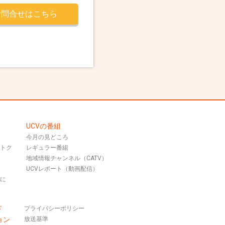
お問合せはこちら
UCVの番組
今月の見どころ
おトク
レギュラー番組
地域情報チャンネル（CATV）
UCVレポート（動画配信）
話に
ド
プライバシーポリシー
ョン
放送基準