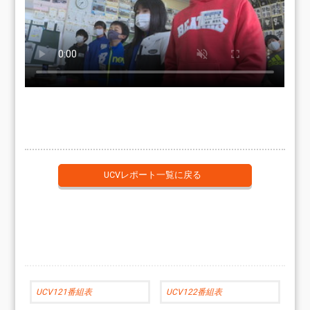
UCVレポート一覧に戻る
UCV121番組表
UCV122番組表