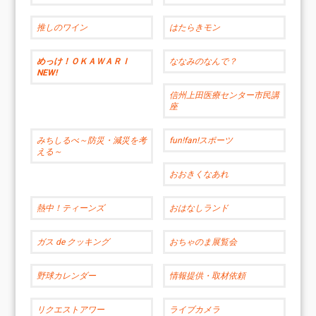
推しのワイン
はたらきモン
めっけ！ＯＫＡＷＡＲＩ
ななみのなんで？
NEW!
信州上田医療センター市民講
座
みちしるべ～防災・減災を考
fun!fan!スポーツ
える～
おおきくなあれ
熱中！ティーンズ
おはなしランド
ガス de クッキング
おちゃのま展覧会
野球カレンダー
情報提供・取材依頼
リクエストアワー
ライブカメラ