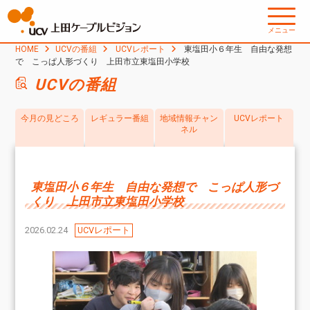
メニュー
HOME
UCVの番組
UCVレポート
東塩田小６年生 自由な発想
で こっぱ人形づくり 上田市立東塩田小学校
UCVの番組
今月の見どころ
レギュラー番組
地域情報チャン
UCVレポート
ネル
東塩田小６年生 自由な発想で こっぱ人形づ
くり 上田市立東塩田小学校
2026.02.24
UCVレポート