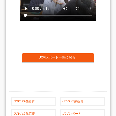
UCVレポート一覧に戻る
UCV121番組表
UCV122番組表
UCV112番組表
UCVレポート