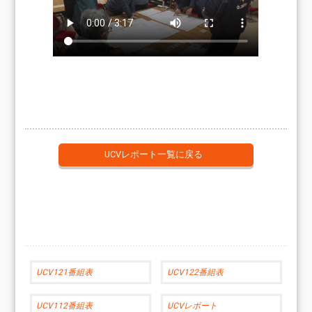
UCVレポート一覧に戻る
UCV121番組表
UCV122番組表
UCV112番組表
UCVレポート