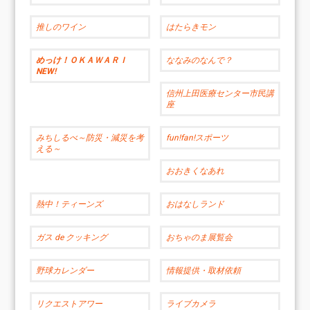
推しのワイン
はたらきモン
めっけ！ＯＫＡＷＡＲＩ
ななみのなんで？
NEW!
信州上田医療センター市民講
座
みちしるべ～防災・減災を考
fun!fan!スポーツ
える～
おおきくなあれ
熱中！ティーンズ
おはなしランド
ガス de クッキング
おちゃのま展覧会
野球カレンダー
情報提供・取材依頼
リクエストアワー
ライブカメラ