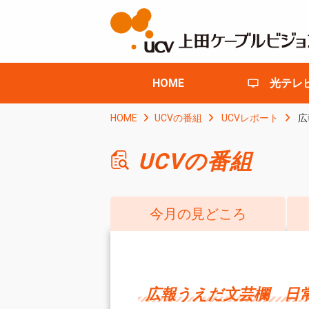
HOME
光テレ
HOME
UCVの番組
UCVレポート
広
UCVの番組
今月の見どころ
広報うえだ文芸欄 日