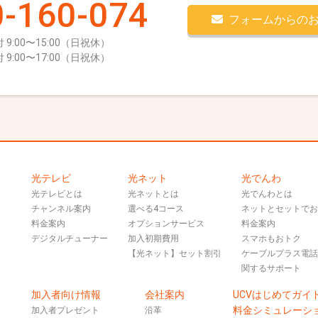
-160-074
フォームからの
 9:00〜15:00（日祝休）
 9:00〜17:00（日祝休）
光テレビ
光ネット
光でんわ
光テレビとは
光ネットとは
光でんわとは
チャンネル案内
選べる4コース
ネットとセットで
料金案内
オプションサービス
料金案内
デジタルチューナー
加入初期費用
スマホもおトク
【光ネット】セット割引
ケーブルプラス電
関するサポート
加入者向け情報
会社案内
UCVはじめてガイ
料金シミュレーシ
加入者プレゼント
沿革