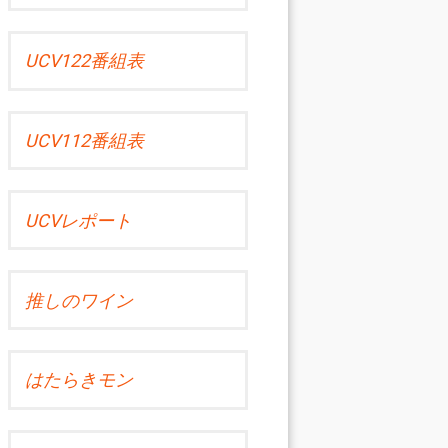
UCV122番組表
UCV112番組表
UCVレポート
推しのワイン
はたらきモン