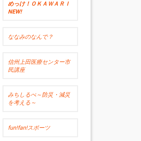
めっけ！ＯＫＡＷＡＲＩ
NEW!
ななみのなんで？
信州上田医療センター市
民講座
みちしるべ～防災・減災
を考える～
fun!fan!スポーツ