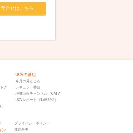
お問合せはこちら
UCVの番組
今月の見どころ
おトク
レギュラー番組
地域情報チャンネル（CATV）
UCVレポート（動画配信）
話に
ド
プライバシーポリシー
ョン
放送基準