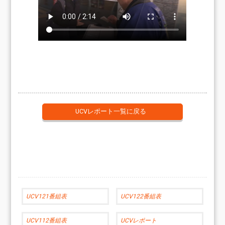
UCVレポート一覧に戻る
UCV121番組表
UCV122番組表
UCV112番組表
UCVレポート