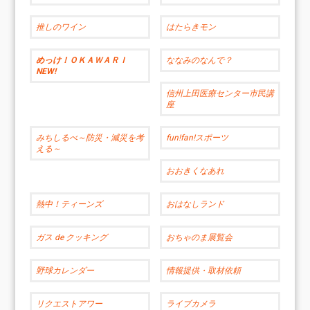
推しのワイン
はたらきモン
めっけ！ＯＫＡＷＡＲＩ
ななみのなんで？
NEW!
信州上田医療センター市民講
座
みちしるべ～防災・減災を考
fun!fan!スポーツ
える～
おおきくなあれ
熱中！ティーンズ
おはなしランド
ガス de クッキング
おちゃのま展覧会
野球カレンダー
情報提供・取材依頼
リクエストアワー
ライブカメラ