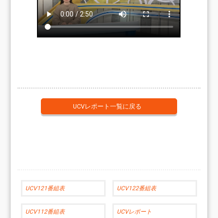
UCVレポート一覧に戻る
UCV121番組表
UCV122番組表
UCV112番組表
UCVレポート