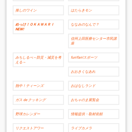
推しのワイン
はたらきモン
めっけ！ＯＫＡＷＡＲＩ
ななみのなんで？
NEW!
信州上田医療センター市民講
座
みちしるべ～防災・減災を考
fun!fan!スポーツ
える～
おおきくなあれ
熱中！ティーンズ
おはなしランド
ガス de クッキング
おちゃのま展覧会
野球カレンダー
情報提供・取材依頼
リクエストアワー
ライブカメラ