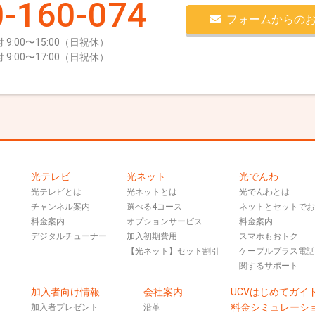
-160-074
フォームからの
 9:00〜15:00（日祝休）
 9:00〜17:00（日祝休）
光テレビ
光ネット
光でんわ
光テレビとは
光ネットとは
光でんわとは
チャンネル案内
選べる4コース
ネットとセットで
料金案内
オプションサービス
料金案内
デジタルチューナー
加入初期費用
スマホもおトク
【光ネット】セット割引
ケーブルプラス電
関するサポート
加入者向け情報
会社案内
UCVはじめてガイ
料金シミュレーシ
加入者プレゼント
沿革