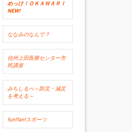
めっけ！ＯＫＡＷＡＲＩ
NEW!
ななみのなんで？
信州上田医療センター市
民講座
みちしるべ～防災・減災
を考える～
fun!fan!スポーツ