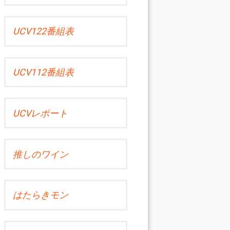
UCV122番組表
UCV112番組表
UCVレポート
推しのワイン
はたらきモン