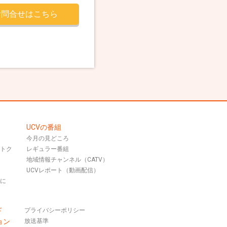
お問合せはこちら
UCVの番組
今月の見どころ
おトク
レギュラー番組
地域情報チャンネル（CATV）
UCVレポート（動画配信）
話に
ド
プライバシーポリシー
ョン
放送基準