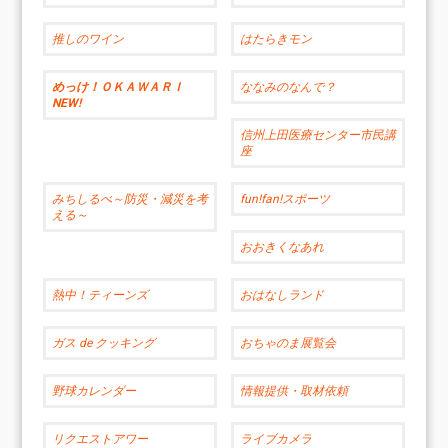
推しのワイン
はたらきモン
めっけ！ＯＫＡＷＡＲＩ
ななみのなんで？
NEW!
信州上田医療センター市民講
座
みちしるべ～防災・減災を考
fun!fan!スポーツ
える～
おおきくなあれ
熱中！ティーンズ
おはなしランド
ガス de クッキング
おちゃのま展覧会
野球カレンダー
情報提供・取材依頼
リクエストアワー
ライブカメラ