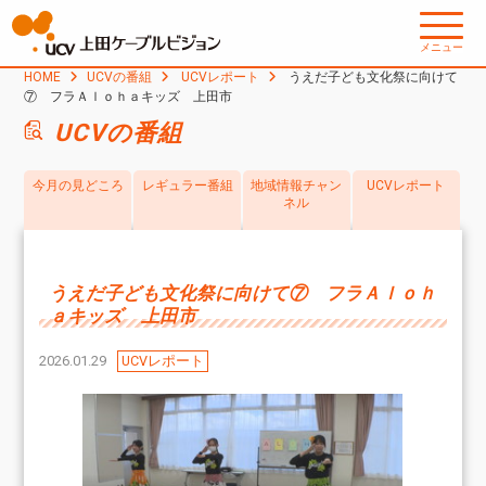
メニュー
HOME
UCVの番組
UCVレポート
うえだ子ども文化祭に向けて
⑦ フラＡｌｏｈａキッズ 上田市
UCVの番組
今月の見どころ
レギュラー番組
地域情報チャン
UCVレポート
ネル
うえだ子ども文化祭に向けて⑦ フラＡｌｏｈ
ａキッズ 上田市
2026.01.29
UCVレポート