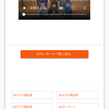
UCVレポート一覧に戻る
UCV121番組表
UCV122番組表
UCV112番組表
UCVレポート