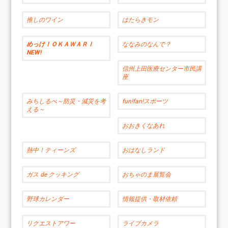
推しのワイン
はたらきモン
めっけ！ＯＫＡＷＡＲＩ
ななみのなんで？
NEW!
信州上田医療センター市民講
座
みちしるべ～防災・減災を考
fun!fan!スポーツ
える～
おおきくなあれ
熱中！ティーンズ
おはなしランド
ガス de クッキング
おちゃのま展覧会
野球カレンダー
情報提供・取材依頼
リクエストアワー
ライブカメラ