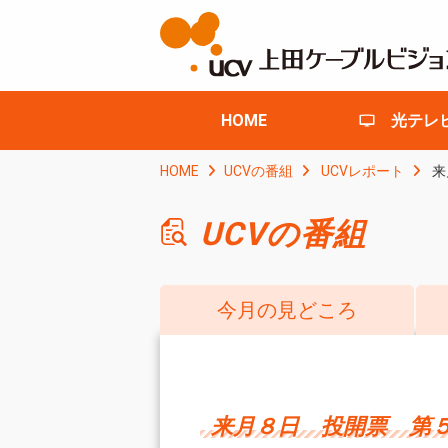
HOME
光テレ
HOME
UCVの番組
UCVレポート
来
UCVの番組
今月の見どころ
来月８日 投開票 第