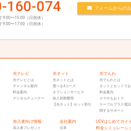
-160-074
フォームからの
 9:00〜15:00（日祝休）
 9:00〜17:00（日祝休）
光テレビ
光ネット
光でんわ
光テレビとは
光ネットとは
光でんわとは
チャンネル案内
選べる4コース
ネットとセットで
料金案内
オプションサービス
料金案内
デジタルチューナー
加入初期費用
スマホもおトク
【光ネット】セット割引
ケーブルプラス電
関するサポート
加入者向け情報
会社案内
UCVはじめてガイ
料金シミュレーシ
加入者プレゼント
沿革