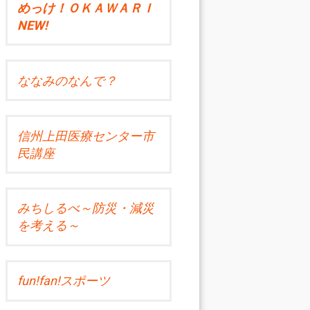
めっけ！ＯＫＡＷＡＲＩ
NEW!
ななみのなんで？
信州上田医療センター市
民講座
みちしるべ～防災・減災
を考える～
fun!fan!スポーツ