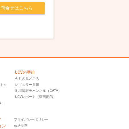
お問合せはこちら
UCVの番組
今月の見どころ
おトク
レギュラー番組
地域情報チャンネル（CATV）
UCVレポート（動画配信）
話に
ド
プライバシーポリシー
ョン
放送基準