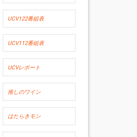
UCV122番組表
UCV112番組表
UCVレポート
推しのワイン
はたらきモン