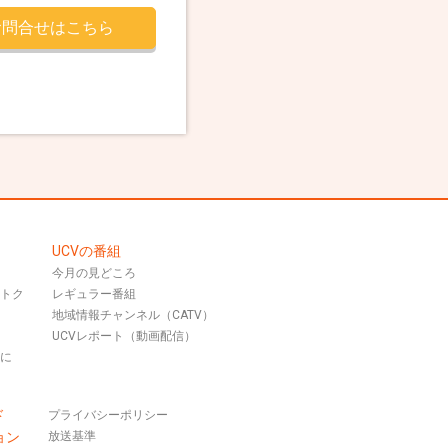
お問合せはこちら
UCVの番組
今月の見どころ
おトク
レギュラー番組
地域情報チャンネル（CATV）
UCVレポート（動画配信）
話に
ド
プライバシーポリシー
ョン
放送基準