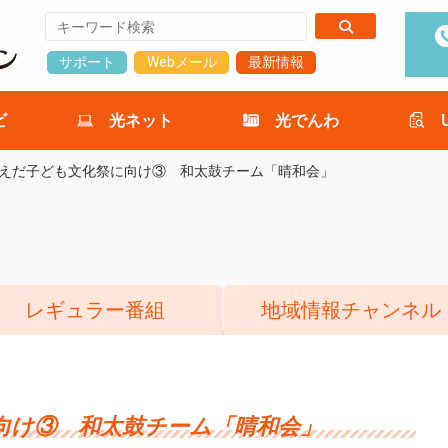
サポート
Webメール
最新情報
ビ
光ネット
光でんわ
えだ子ども文化祭に向け③ 和太鼓チーム「晴和会」
レギュラー番組
地域情報チャンネル
向け③ 和太鼓チーム「晴和会」