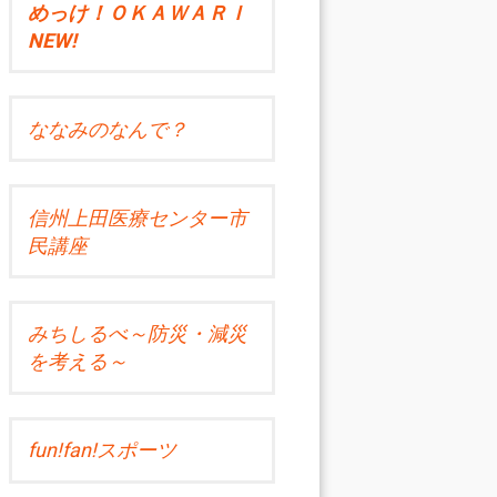
めっけ！ＯＫＡＷＡＲＩ
NEW!
ななみのなんで？
信州上田医療センター市
民講座
みちしるべ～防災・減災
を考える～
fun!fan!スポーツ