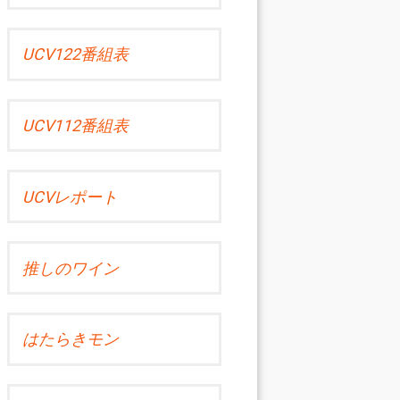
UCV122番組表
UCV112番組表
UCVレポート
推しのワイン
はたらきモン