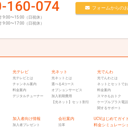
-160-074
フォームからの
 9:00〜15:00（日祝休）
 9:00〜17:00（日祝休）
光テレビ
光ネット
光でんわ
光テレビとは
光ネットとは
光でんわとは
チャンネル案内
選べる4コース
ネットとセットで
料金案内
オプションサービス
料金案内
デジタルチューナー
加入初期費用
スマホもおトク
【光ネット】セット割引
ケーブルプラス電
関するサポート
加入者向け情報
会社案内
UCVはじめてガイ
料金シミュレーシ
加入者プレゼント
沿革