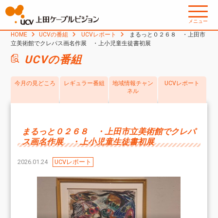
メニュー
HOME
UCVの番組
UCVレポート
まるっと０２６８ ・上田市
立美術館でクレパス画名作展 ・上小児童生徒書初展
UCVの番組
今月の見どころ
レギュラー番組
地域情報チャン
UCVレポート
ネル
まるっと０２６８ ・上田市立美術館でクレパ
ス画名作展 ・上小児童生徒書初展
2026.01.24
UCVレポート