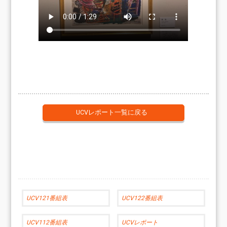
UCVレポート一覧に戻る
UCV121番組表
UCV122番組表
UCV112番組表
UCVレポート