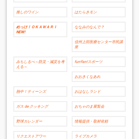
推しのワイン
はたらきモン
めっけ！ＯＫＡＷＡＲＩ
ななみのなんで？
NEW!
信州上田医療センター市民講
座
みちしるべ～防災・減災を考
fun!fan!スポーツ
える～
おおきくなあれ
熱中！ティーンズ
おはなしランド
ガス de クッキング
おちゃのま展覧会
野球カレンダー
情報提供・取材依頼
リクエストアワー
ライブカメラ