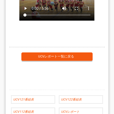
UCVレポート一覧に戻る
UCV121番組表
UCV122番組表
UCV112番組表
UCVレポート