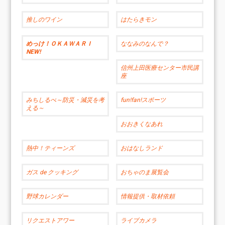
推しのワイン
はたらきモン
めっけ！ＯＫＡＷＡＲＩ
ななみのなんで？
NEW!
信州上田医療センター市民講
座
みちしるべ～防災・減災を考
fun!fan!スポーツ
える～
おおきくなあれ
熱中！ティーンズ
おはなしランド
ガス de クッキング
おちゃのま展覧会
野球カレンダー
情報提供・取材依頼
リクエストアワー
ライブカメラ