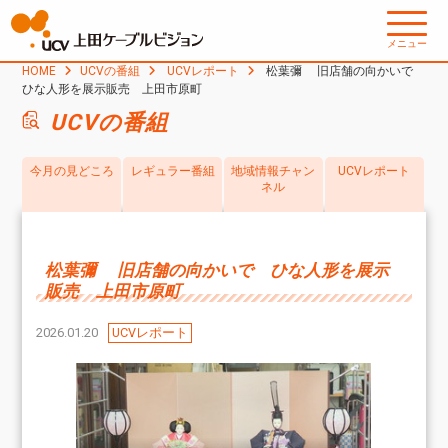
メニュー
HOME
UCVの番組
UCVレポート
松葉彌 旧店舗の向かいで
ひな人形を展示販売 上田市原町
UCVの番組
今月の見どころ
レギュラー番組
地域情報チャン
UCVレポート
ネル
松葉彌 旧店舗の向かいで ひな人形を展示
販売 上田市原町
2026.01.20
UCVレポート