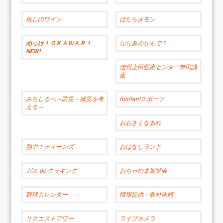
推しのワイン
はたらきモン
めっけ！ＯＫＡＷＡＲＩ
ななみのなんで？
NEW!
信州上田医療センター市民講
座
みちしるべ～防災・減災を考
fun!fan!スポーツ
える～
おおきくなあれ
熱中！ティーンズ
おはなしランド
ガス de クッキング
おちゃのま展覧会
野球カレンダー
情報提供・取材依頼
リクエストアワー
ライブカメラ