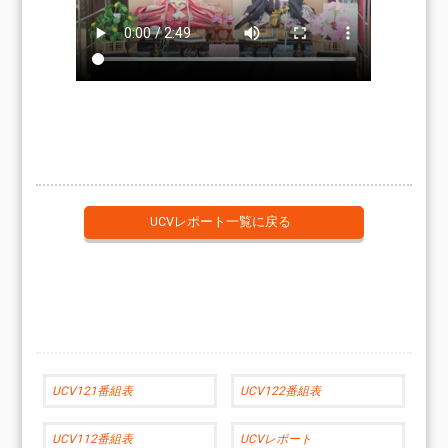
UCVレポート一覧に戻る
UCV121番組表
UCV122番組表
UCV112番組表
UCVレポート