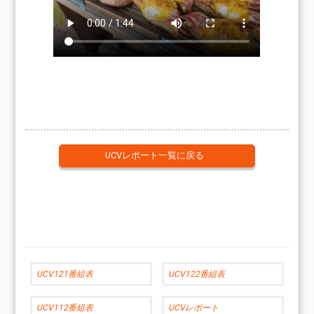
UCVレポート一覧に戻る
UCV121番組表
UCV122番組表
UCV112番組表
UCVレポート