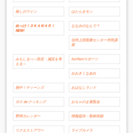
推しのワイン
はたらきモン
めっけ！ＯＫＡＷＡＲＩ
ななみのなんで？
NEW!
信州上田医療センター市民講
座
みちしるべ～防災・減災を考
fun!fan!スポーツ
える～
おおきくなあれ
熱中！ティーンズ
おはなしランド
ガス de クッキング
おちゃのま展覧会
野球カレンダー
情報提供・取材依頼
リクエストアワー
ライブカメラ