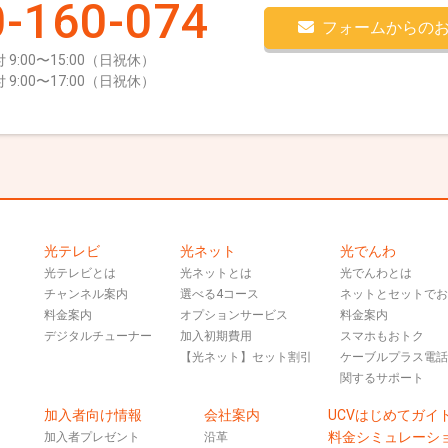
-160-074
フォームからの
 9:00〜15:00（日祝休）
 9:00〜17:00（日祝休）
光テレビ
光ネット
光でんわ
光テレビとは
光ネットとは
光でんわとは
チャンネル案内
選べる4コース
ネットとセットで
料金案内
オプションサービス
料金案内
デジタルチューナー
加入初期費用
スマホもおトク
【光ネット】セット割引
ケーブルプラス電
関するサポート
加入者向け情報
会社案内
UCVはじめてガイ
料金シミュレーシ
加入者プレゼント
沿革