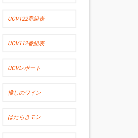
UCV122番組表
UCV112番組表
UCVレポート
推しのワイン
はたらきモン