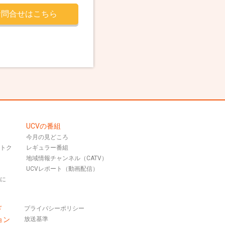
お問合せはこちら
UCVの番組
今月の見どころ
おトク
レギュラー番組
地域情報チャンネル（CATV）
UCVレポート（動画配信）
話に
ド
プライバシーポリシー
ョン
放送基準