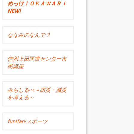
めっけ！ＯＫＡＷＡＲＩ
NEW!
ななみのなんで？
信州上田医療センター市
民講座
みちしるべ～防災・減災
を考える～
fun!fan!スポーツ