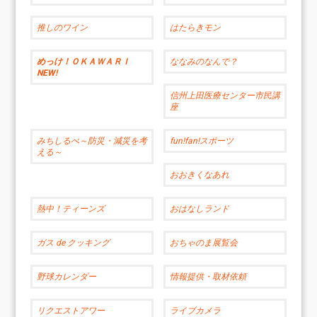
推しのワイン
はたらきモン
めっけ！ＯＫＡＷＡＲＩ
ななみのなんで？
NEW!
信州上田医療センター市民講
座
みちしるべ～防災・減災を考
fun!fan!スポーツ
える～
おおきくなあれ
熱中！ティーンズ
おはなしランド
ガス de クッキング
おちゃのま展覧会
野球カレンダー
情報提供・取材依頼
リクエストアワー
ライブカメラ