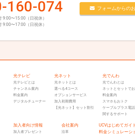
-160-074
フォームからの
 9:00〜15:00（日祝休）
 9:00〜17:00（日祝休）
光テレビ
光ネット
光でんわ
光テレビとは
光ネットとは
光でんわとは
チャンネル案内
選べる4コース
ネットとセットで
料金案内
オプションサービス
料金案内
デジタルチューナー
加入初期費用
スマホもおトク
【光ネット】セット割引
ケーブルプラス電
関するサポート
加入者向け情報
会社案内
UCVはじめてガイ
料金シミュレーシ
加入者プレゼント
沿革