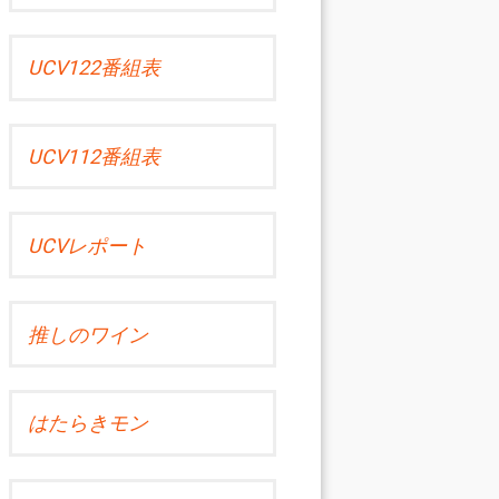
UCV122番組表
UCV112番組表
UCVレポート
推しのワイン
はたらきモン