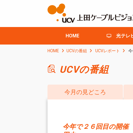
HOME
光テレ
HOME
UCVの番組
UCVレポート
今
UCVの番組
今月の見どころ
今年で２６回目の開催