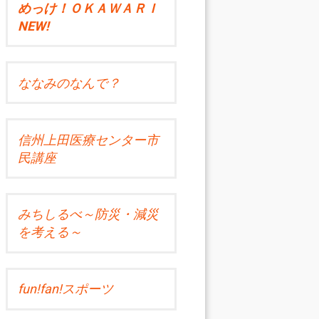
めっけ！ＯＫＡＷＡＲＩ
NEW!
ななみのなんで？
信州上田医療センター市
民講座
みちしるべ～防災・減災
を考える～
fun!fan!スポーツ