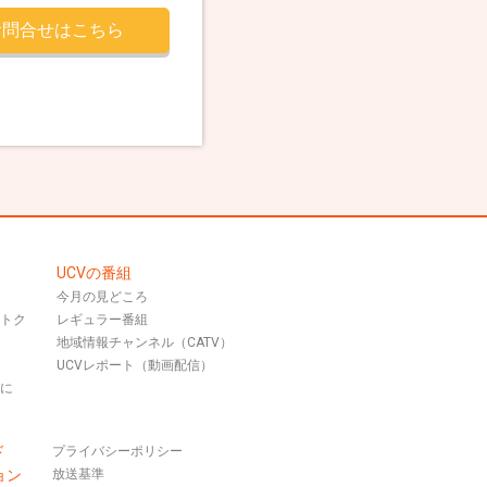
お問合せはこちら
UCVの番組
今月の見どころ
おトク
レギュラー番組
地域情報チャンネル（CATV）
UCVレポート（動画配信）
話に
ド
プライバシーポリシー
ョン
放送基準