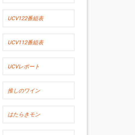
UCV122番組表
UCV112番組表
UCVレポート
推しのワイン
はたらきモン