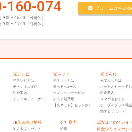
-160-074
フォームからの
 9:00〜15:00（日祝休）
 9:00〜17:00（日祝休）
光テレビ
光ネット
光でんわ
光テレビとは
光ネットとは
光でんわとは
チャンネル案内
選べる4コース
ネットとセットで
料金案内
オプションサービス
料金案内
デジタルチューナー
加入初期費用
スマホもおトク
【光ネット】セット割引
ケーブルプラス電
関するサポート
加入者向け情報
会社案内
UCVはじめてガイ
料金シミュレーシ
加入者プレゼント
沿革