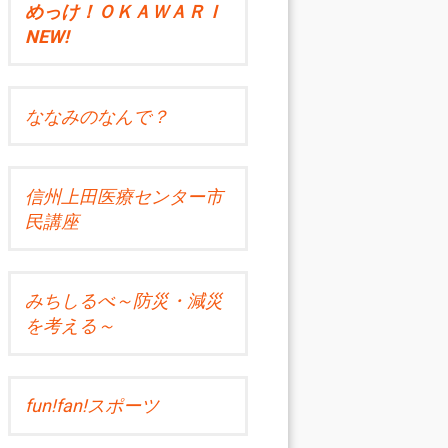
めっけ！ＯＫＡＷＡＲＩ
NEW!
ななみのなんで？
信州上田医療センター市
民講座
みちしるべ～防災・減災
を考える～
fun!fan!スポーツ