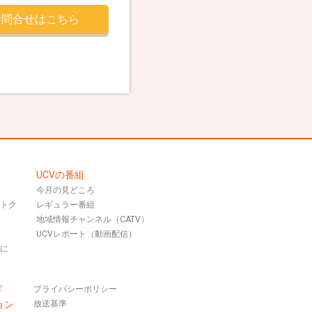
お問合せはこちら
UCVの番組
今月の見どころ
おトク
レギュラー番組
地域情報チャンネル（CATV）
UCVレポート（動画配信）
話に
ド
プライバシーポリシー
ョン
放送基準