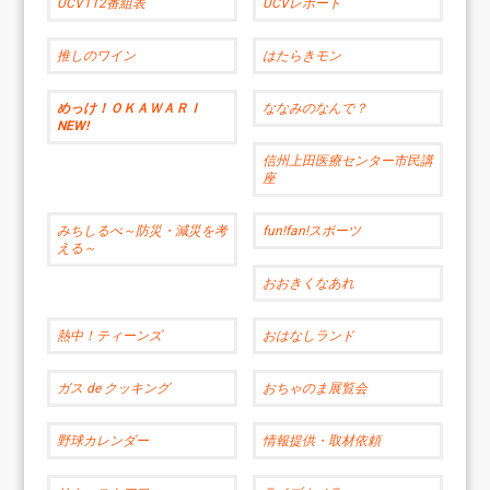
UCV112番組表
UCVレポート
推しのワイン
はたらきモン
めっけ！ＯＫＡＷＡＲＩ
ななみのなんで？
NEW!
信州上田医療センター市民講
座
みちしるべ～防災・減災を考
fun!fan!スポーツ
える～
おおきくなあれ
熱中！ティーンズ
おはなしランド
ガス de クッキング
おちゃのま展覧会
野球カレンダー
情報提供・取材依頼