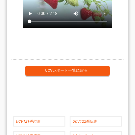
UCVレポート一覧に戻る
UCV121番組表
UCV122番組表