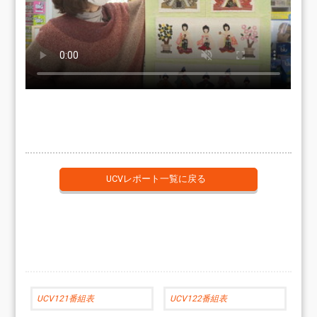
UCVレポート一覧に戻る
UCV121番組表
UCV122番組表