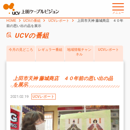
メニュー
HOME
UCVの番組
UCVレポート
上田市天神 藤城商店 ４０年
前の思い出の品を展示
UCVの番組
今月の見どころ
レギュラー番組
地域情報チャン
UCVレポート
ネル
上田市天神 藤城商店 ４０年前の思い出の品
を展示
2021.02.19
UCVレポート