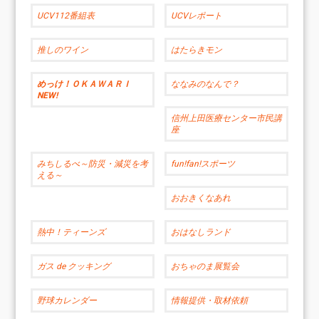
UCV112番組表
UCVレポート
推しのワイン
はたらきモン
めっけ！ＯＫＡＷＡＲＩ
ななみのなんで？
NEW!
信州上田医療センター市民講
座
みちしるべ～防災・減災を考
fun!fan!スポーツ
える～
おおきくなあれ
熱中！ティーンズ
おはなしランド
ガス de クッキング
おちゃのま展覧会
野球カレンダー
情報提供・取材依頼