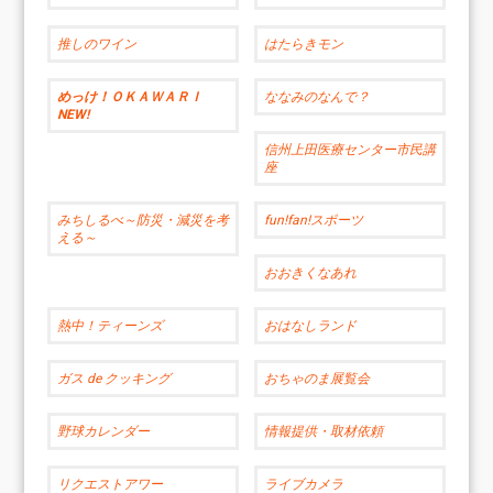
推しのワイン
はたらきモン
めっけ！ＯＫＡＷＡＲＩ
ななみのなんで？
NEW!
信州上田医療センター市民講
座
みちしるべ～防災・減災を考
fun!fan!スポーツ
える～
おおきくなあれ
熱中！ティーンズ
おはなしランド
ガス de クッキング
おちゃのま展覧会
野球カレンダー
情報提供・取材依頼
リクエストアワー
ライブカメラ