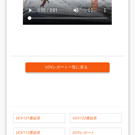
UCVレポート一覧に戻る
UCV121番組表
UCV122番組表
UCV112番組表
UCVレポート