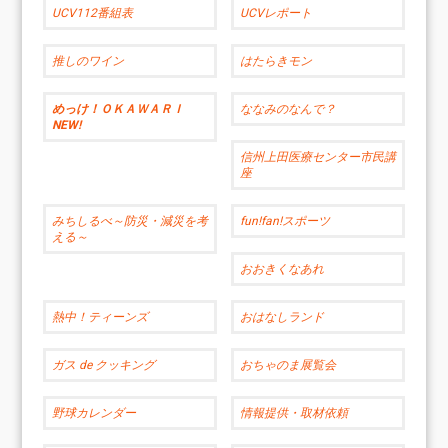
UCV112番組表
UCVレポート
推しのワイン
はたらきモン
めっけ！ＯＫＡＷＡＲＩ
ななみのなんで？
NEW!
信州上田医療センター市民講
座
みちしるべ～防災・減災を考
fun!fan!スポーツ
える～
おおきくなあれ
熱中！ティーンズ
おはなしランド
ガス de クッキング
おちゃのま展覧会
野球カレンダー
情報提供・取材依頼