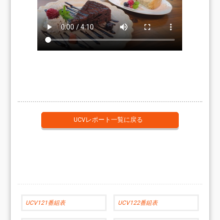
UCVレポート一覧に戻る
UCV121番組表
UCV122番組表