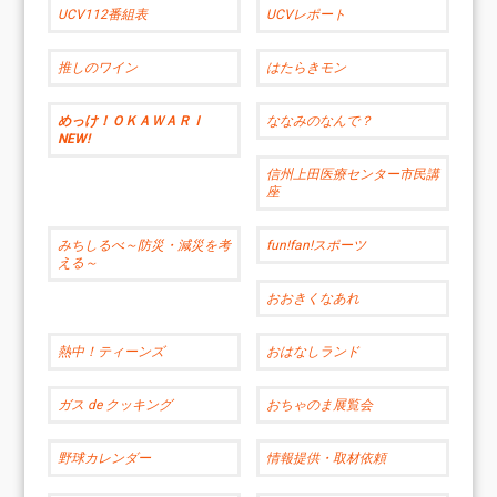
UCV112番組表
UCVレポート
推しのワイン
はたらきモン
めっけ！ＯＫＡＷＡＲＩ
ななみのなんで？
NEW!
信州上田医療センター市民講
座
みちしるべ～防災・減災を考
fun!fan!スポーツ
える～
おおきくなあれ
熱中！ティーンズ
おはなしランド
ガス de クッキング
おちゃのま展覧会
野球カレンダー
情報提供・取材依頼