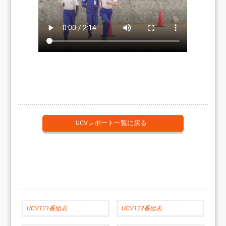
UCVレポート一覧に戻る
UCV121番組表
UCV122番組表