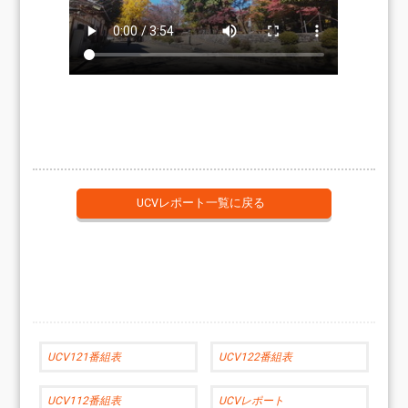
UCVレポート一覧に戻る
UCV121番組表
UCV122番組表
UCV112番組表
UCVレポート