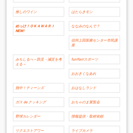
推しのワイン
はたらきモン
めっけ！ＯＫＡＷＡＲＩ
ななみのなんで？
NEW!
信州上田医療センター市民講
座
みちしるべ～防災・減災を考
fun!fan!スポーツ
える～
おおきくなあれ
熱中！ティーンズ
おはなしランド
ガス de クッキング
おちゃのま展覧会
野球カレンダー
情報提供・取材依頼
リクエストアワー
ライブカメラ