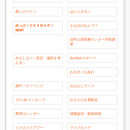
推しのワイン
はたらきモン
めっけ！ＯＫＡＷＡＲＩ
ななみのなんで？
NEW!
信州上田医療センター市民講
座
みちしるべ～防災・減災を考
fun!fan!スポーツ
える～
おおきくなあれ
熱中！ティーンズ
おはなしランド
ガス de クッキング
おちゃのま展覧会
野球カレンダー
情報提供・取材依頼
リクエストアワー
ライブカメラ