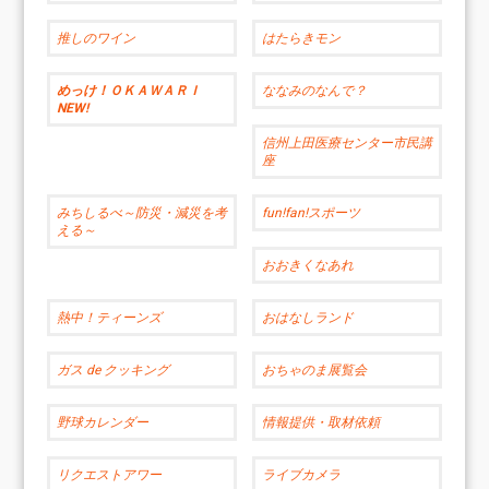
推しのワイン
はたらきモン
めっけ！ＯＫＡＷＡＲＩ
ななみのなんで？
NEW!
信州上田医療センター市民講
座
みちしるべ～防災・減災を考
fun!fan!スポーツ
える～
おおきくなあれ
熱中！ティーンズ
おはなしランド
ガス de クッキング
おちゃのま展覧会
野球カレンダー
情報提供・取材依頼
リクエストアワー
ライブカメラ