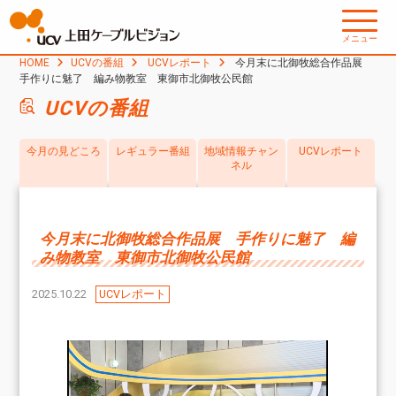
メニュー
HOME
UCVの番組
UCVレポート
今月末に北御牧総合作品展
手作りに魅了 編み物教室 東御市北御牧公民館
UCVの番組
今月の見どころ
レギュラー番組
地域情報チャン
UCVレポート
ネル
今月末に北御牧総合作品展 手作りに魅了 編
み物教室 東御市北御牧公民館
2025.10.22
UCVレポート