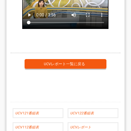
UCVレポート一覧に戻る
UCV121番組表
UCV122番組表
UCV112番組表
UCVレポート