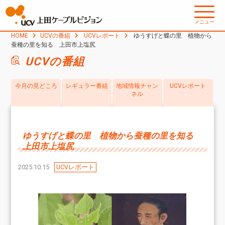
メニュー
HOME
UCVの番組
UCVレポート
ゆうすげと蝶の里 植物から
蚕種の里を知る 上田市上塩尻
UCVの番組
今月の見どころ
レギュラー番組
地域情報チャン
UCVレポート
ネル
ゆうすげと蝶の里 植物から蚕種の里を知る
上田市上塩尻
2025.10.15
UCVレポート