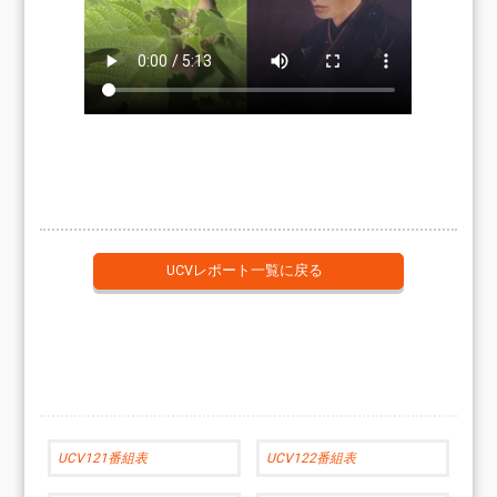
UCVレポート一覧に戻る
UCV121番組表
UCV122番組表