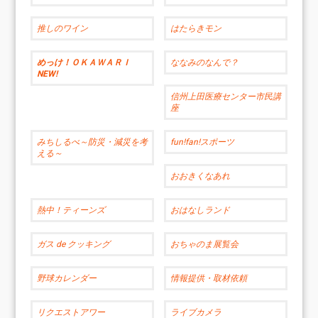
推しのワイン
はたらきモン
めっけ！ＯＫＡＷＡＲＩ
ななみのなんで？
NEW!
信州上田医療センター市民講
座
みちしるべ～防災・減災を考
fun!fan!スポーツ
える～
おおきくなあれ
熱中！ティーンズ
おはなしランド
ガス de クッキング
おちゃのま展覧会
野球カレンダー
情報提供・取材依頼
リクエストアワー
ライブカメラ