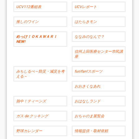
UCV112番組表
UCVレポート
推しのワイン
はたらきモン
めっけ！ＯＫＡＷＡＲＩ
ななみのなんで？
NEW!
信州上田医療センター市民講
座
みちしるべ～防災・減災を考
fun!fan!スポーツ
える～
おおきくなあれ
熱中！ティーンズ
おはなしランド
ガス de クッキング
おちゃのま展覧会
野球カレンダー
情報提供・取材依頼