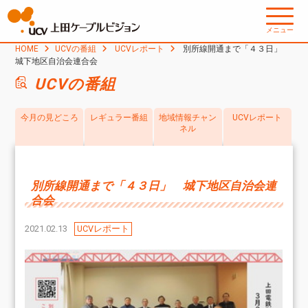
メニュー
HOME
UCVの番組
UCVレポート
別所線開通まで「４３日」
城下地区自治会連合会
UCVの番組
今月の見どころ
レギュラー番組
地域情報チャン
UCVレポート
ネル
別所線開通まで「４３日」 城下地区自治会連
合会
2021.02.13
UCVレポート