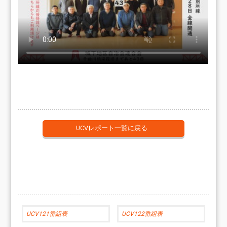
UCVレポート一覧に戻る
UCV121番組表
UCV122番組表