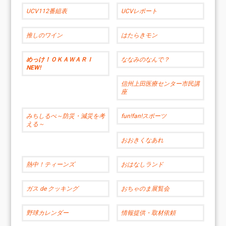
UCV112番組表
UCVレポート
推しのワイン
はたらきモン
めっけ！ＯＫＡＷＡＲＩ
ななみのなんで？
NEW!
信州上田医療センター市民講
座
みちしるべ～防災・減災を考
fun!fan!スポーツ
える～
おおきくなあれ
熱中！ティーンズ
おはなしランド
ガス de クッキング
おちゃのま展覧会
野球カレンダー
情報提供・取材依頼