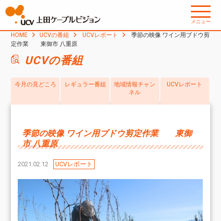
メニュー
HOME
UCVの番組
UCVレポート
季節の映像 ワイン用ブドウ剪
定作業 東御市 八重原
UCVの番組
今月の見どころ
レギュラー番組
地域情報チャン
UCVレポート
ネル
季節の映像 ワイン用ブドウ剪定作業 東御
市 八重原
2021.02.12
UCVレポート