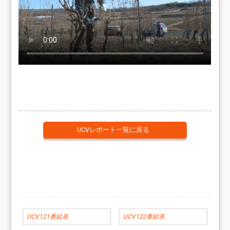
UCVレポート一覧に戻る
UCV121番組表
UCV122番組表