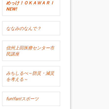
めっけ！ＯＫＡＷＡＲＩ
NEW!
ななみのなんで？
信州上田医療センター市
民講座
みちしるべ～防災・減災
を考える～
fun!fan!スポーツ