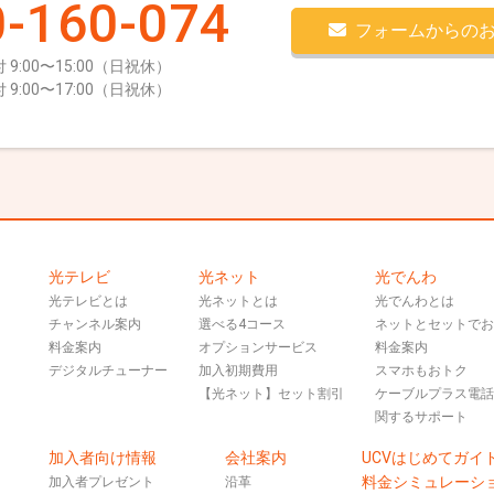
-160-074
フォームからの
 9:00〜15:00（日祝休）
 9:00〜17:00（日祝休）
光テレビ
光ネット
光でんわ
光テレビとは
光ネットとは
光でんわとは
チャンネル案内
選べる4コース
ネットとセットで
料金案内
オプションサービス
料金案内
デジタルチューナー
加入初期費用
スマホもおトク
【光ネット】セット割引
ケーブルプラス電
関するサポート
加入者向け情報
会社案内
UCVはじめてガイ
料金シミュレーシ
加入者プレゼント
沿革