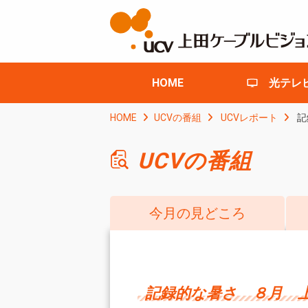
HOME
光テレ
HOME
UCVの番組
UCVレポート
記
UCVの番組
今月の見どころ
記録的な暑さ ８月 