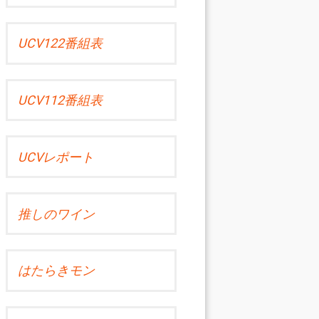
UCV122番組表
UCV112番組表
UCVレポート
推しのワイン
はたらきモン