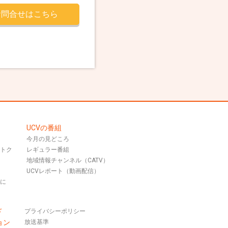
お問合せはこちら
UCVの番組
今月の見どころ
おトク
レギュラー番組
地域情報チャンネル（CATV）
UCVレポート（動画配信）
話に
ド
プライバシーポリシー
ョン
放送基準