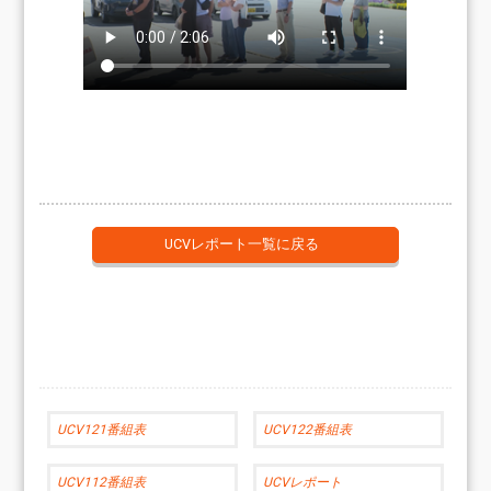
UCVレポート一覧に戻る
UCV121番組表
UCV122番組表
UCV112番組表
UCVレポート