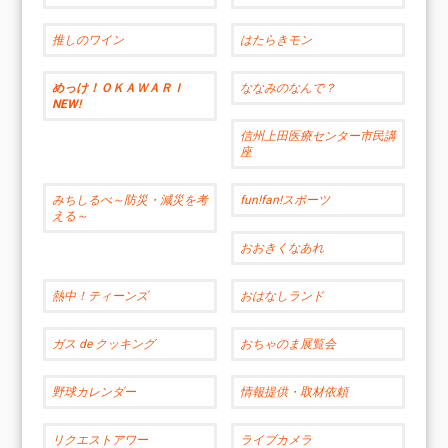
推しのワイン
はたらきモン
めっけ！ＯＫＡＷＡＲＩ
ななみのなんで？
NEW!
信州上田医療センター市民講
座
みちしるべ～防災・減災を考
fun!fan!スポーツ
える～
おおきくなあれ
熱中！ティーンズ
おはなしランド
ガス de クッキング
おちゃのま展覧会
野球カレンダー
情報提供・取材依頼
リクエストアワー
ライブカメラ