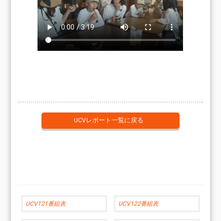
UCVレポート一覧に戻る
UCV121番組表
UCV122番組表