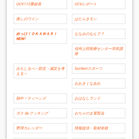
UCV112番組表
UCVレポート
推しのワイン
はたらきモン
めっけ！ＯＫＡＷＡＲＩ
ななみのなんで？
NEW!
信州上田医療センター市民講
座
みちしるべ～防災・減災を考
fun!fan!スポーツ
える～
おおきくなあれ
熱中！ティーンズ
おはなしランド
ガス de クッキング
おちゃのま展覧会
野球カレンダー
情報提供・取材依頼