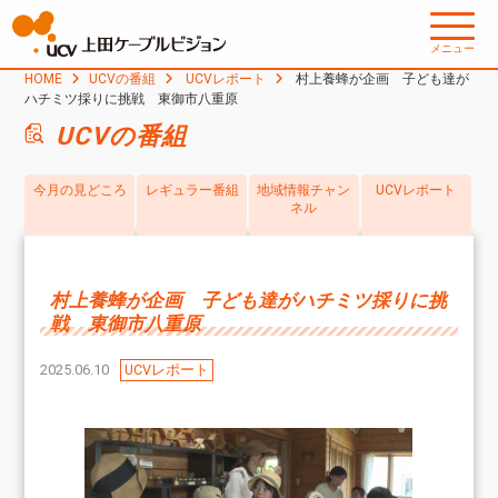
メニュー
HOME
UCVの番組
UCVレポート
村上養蜂が企画 子ども達が
ハチミツ採りに挑戦 東御市八重原
UCVの番組
今月の見どころ
レギュラー番組
地域情報チャン
UCVレポート
ネル
村上養蜂が企画 子ども達がハチミツ採りに挑
戦 東御市八重原
2025.06.10
UCVレポート